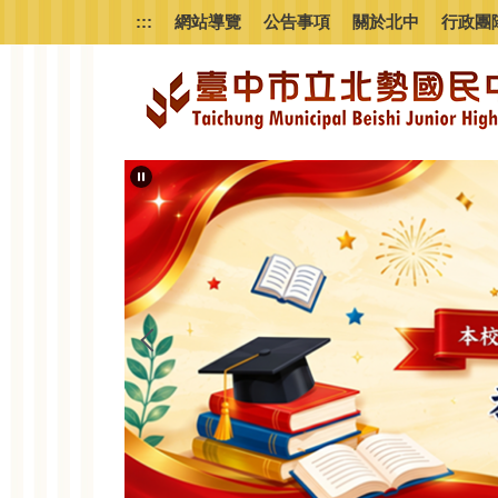
跳
:::
網站導覽
公告事項
關於北中
行政團
到
主
要
內
容
區