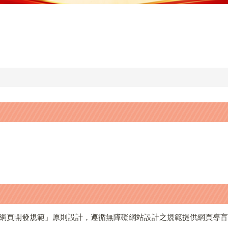
礙網頁開發規範」原則設計，遵循無障礙網站設計之規範提供網頁導盲磚(:::)、