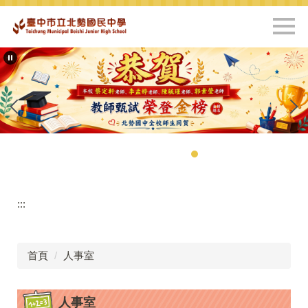
跳
到
主
要
內
容
區
:::
首頁
人事室
人事室